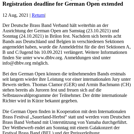
Registration deadline for German Open extended
12 Aug, 2021
|
Return
|
Der Deutsche Brass Band Verband hält weiterhin an der
Ausrichtung der German Open am Samstag (23.10.2021) und
Sonntag (24.10.2021) in Brilon fest. Nachdem sich bereits acht
Bands aus Deutschland und Belgien in verschiedenen Sektionen
angemeldet haben, wurde die Anmeldefrist für die drei Sektionen A,
B und C/Jugend bis 10.09.2021 verlängert. Weitere Informationen
finden Sie unter www.dbbv.org. Anmeldungen sind unter
info@dbbv.org möglich.
Bei den German Open können die teilnehmenden Bands erstmals
seit langem wieder ihre Leistung vor einer internationalen Jury unter
Beweis stellen. Thomas Clamor (GER) und Armin Bachmann (CH)
stehen bereits als Juroren fest und freuen sich auf die
Selbstauswahlprogramme der Teilnehmer. Der dritte internationale
Richter wird in Kürze bekannt gegeben.
Die German Open finden in Kooperation mit dem Internationalen
Brass Festival „Sauerland-Herbst“ statt und werden vom Deutschen
Brass Band Verband mit Unterstützung von Yamaha durchgeführt.
Der Wettbewerb endet am Sonntag mit einem Galakonzert der
Festival Brass Band (BEL) und der Preisverleihung.